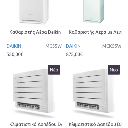
Καθαριστής Αέρα Daikin MC55W
Καθαριστής Αέρα με Λειτο
DAIKIN
MC55W
DAIKIN
MCK55W
550,00€
875,00€
Νέο
Νέο
Κλιματιστικό Δαπέδου DAIKIN Inverter FVXM25A-RXM2
Κλιματιστικό Δαπέδου DAI