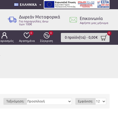
ΕΛΛΗΝΙΚΆ
Δωρεάν Μεταφορικά
Επικοινωνία
Για παραγγελίες άνω
Αφήστε μας μήνυμα
των 100€
0
0
0
0 προϊόν(τα) - 0,00€
γαριασμός
Αγαπημένα
Σύγκριση
r
Ταξινόμηση:
Εμφάνιση: